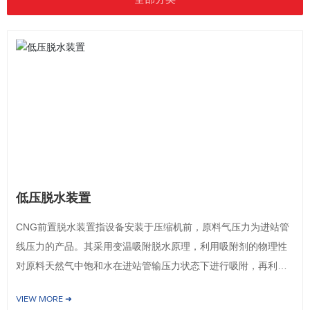
低压脱水装置
CNG前置脱水装置指设备安装于压缩机前，原料气压力为进站管
线压力的产品。其采用变温吸附脱水原理，利用吸附剂的物理性
对原料天然气中饱和水在进站管输压力状态下进行吸附，再利用
再生塔内余气在较高温度下，对饱和后的吸附剂进行等压、闭
VIEW MORE ➜
式、零排放解析。吸附与解析采用逆向进行。