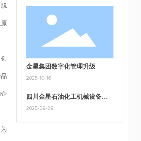
、脱
及原
、创
金星集团数字化管理升级
精品
2025-10-16
的企
四川金星石油化工机械设备有
限公司新增工业探伤项目竣工
2025-09-29
环境保护验收监测报告表验收
合格，特此公示。
，为