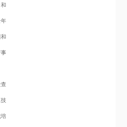
力和
全年
纠和
产事
检查
工技
识培