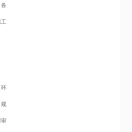
、各
职工
、环
，规
同审