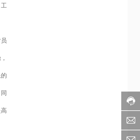
、工
对员
始，
患的
。同
提高