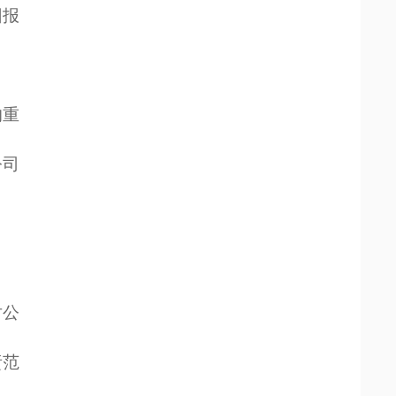
回报
的重
公司
对公
责范