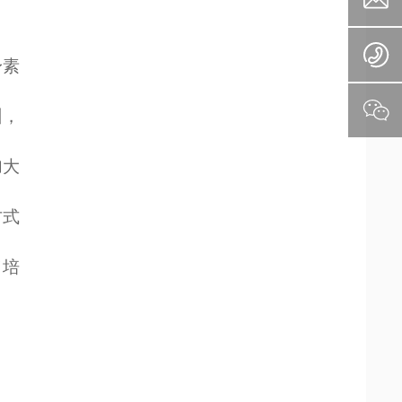
身素
训，
加大
方式
了培